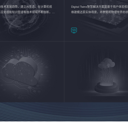
I技术发展趋势，建立AI生态，在计算机视
Digital Twins智慧解决方案是基于用户体
语言处理和知识图谱等技术领域不断创新，持
维建模还原实体场景，将数据和物理世界的
数智化转型加速器—AlphaMind®AI能力开放
现，使用户对关键数据有更直观的感受，推
成智能化转型，实现新旧动能的转换