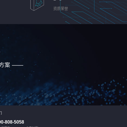
资质荣誉
方案 ——
们
00-808-5058