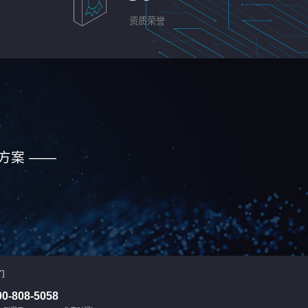
资质荣誉
方案 ——
们
00-808-5058