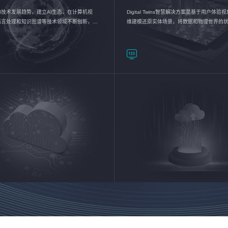
I技术发展趋势，建立AI生态，在计算机视
Digital Twins智慧解决方案是基于用户体
语言处理和知识图谱等技术领域不断创新，持
维建模还原实体场景，将数据和物理世界的
数智化转型加速器—AlphaMind®AI能力开放
现，使用户对关键数据有更直观的感受，推
成智能化转型，实现新旧动能的转换