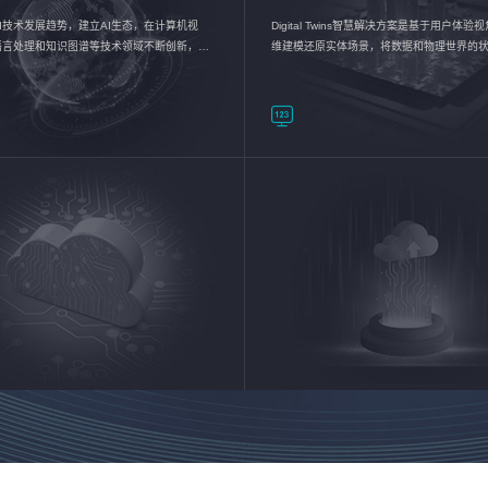
I技术发展趋势，建立AI生态，在计算机视
Digital Twins智慧解决方案是基于用户体
语言处理和知识图谱等技术领域不断创新，持
维建模还原实体场景，将数据和物理世界的
数智化转型加速器—AlphaMind®AI能力开放
现，使用户对关键数据有更直观的感受，推
成智能化转型，实现新旧动能的转换