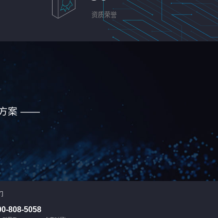
资质荣誉
方案 ——
们
00-808-5058